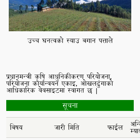
उच्च घनत्वको स्याउ बगान पत्ताले
क
ा
ो
प्रधानमन्त्री कृषि आधुनिकीकरण परियोजना,
परियोजना कार्यान्वयन एकाइ, ओखलढुंगाको
आधिकारिक वेवसाइटमा स्वागत छ |
सूचना
अन्
बिषय
जारी मिति
फाईल
म्या