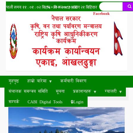
Skip
Search
📞०३७-५२०७११ | ✉️
to
pmamp.piu.ok@gmail.com
|
Facebook
main
नेपाल सरकार
content
कृषि, वन तथा पर्यावरण मन्त्रालय
राष्ट्रिय कृषि आधुनिकीकरण
कार्यक्रम
कार्यक्रम कार्यान्वयन
एकाइ, ओखलढुङ्गा
गृहपृष्ठ
हाम्रो बारेमा
कर्मचारी विवरण
संचालक समन्वय समिति
सूचना
प्रकाशनहरु
ग्यालरी
NOTICE
विवरण अध्यावधिक
सम्पर्क
CABI Digital Tools
🔒Login