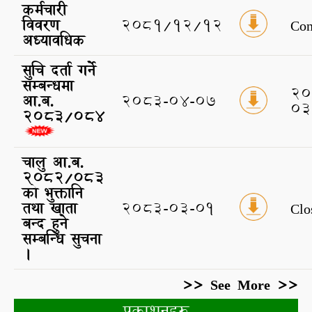
कर्मचारी
विवरण
२०८१/१२/१२
Con
अध्यावधिक
सुचि दर्ता गर्ने
सम्बन्धमा
20
आ.ब.
2083-04-07
03
2083/084
चालु आ.ब.
२०८2/०८3
को ‍भुक्तानि
तथा खाता
2083-03-01
Clo
बन्द हुने
सम्बन्धि सुचना
।
>> See More >>
प्रकाशनहरु