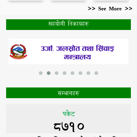
>> See More >>
सहयोगी निकायहरु
सम्भागहरु
पकेट
8710