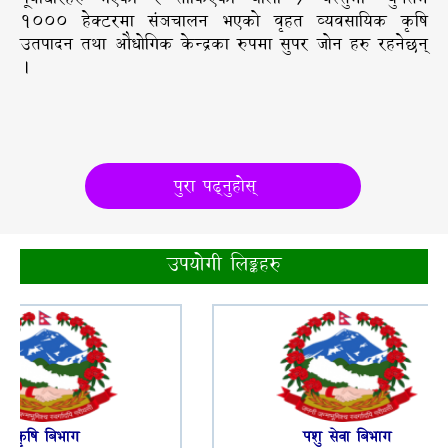
१००० हेक्टरमा संञचालन भएको वृहत व्यवसायिक कृषि
उतपादन तथा औधोगिक केन्द्रका रुपमा सुपर जोन हरु रहनेछन्
।
पुरा पढ्नुहोस्
उपयोगी लिङ्कहरु
कृषि बिभाग
पशु सेवा बिभाग