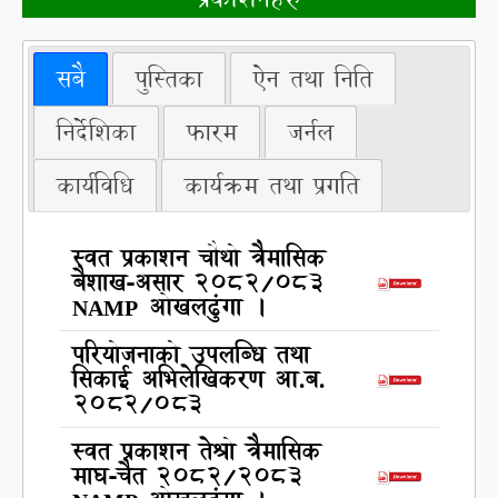
सबै
पुस्तिका
ऐन तथा निति
निर्देशिका
फारम
जर्नल
कार्यविधि
कार्यक्रम तथा प्रगति
स्वत प्रकाशन चौथो त्रैमासिक
बैशाख-असार २०८2/०८3
NAMP ओखलढुंगा ।
परियोजनाको उपलब्धि तथा
सिकाई अभिलेखिकरण आ.ब.
2082/083
स्वत प्रकाशन तेश्रो त्रैमासिक
माघ-चैत २०८2/२०८3