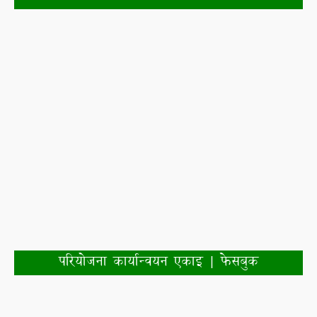
परियोजना कार्यान्वयन एकाइ | फेसबुक