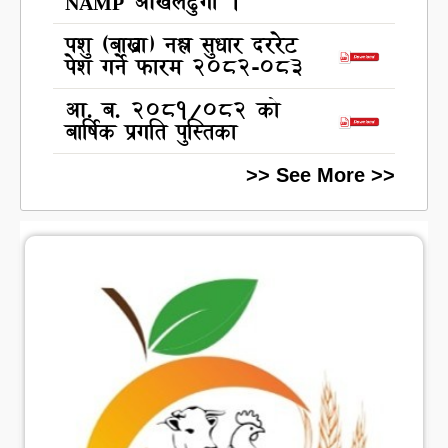
NAMP ओखलढुंगा ।
पशु (बाख्रा) नश्ल सुधार दररेट
पेश गर्ने फारम 2082-083
आ. ब. 2081/082 को
बार्षिक प्रगति पुस्तिका
>> See More >>