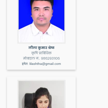
लीला कुमार श्रेष्ठ
कृषि प्राबिधिक
मोबाइल नं.:
९८६२९३११०६
इमेल:
lilashtha@gmail.com