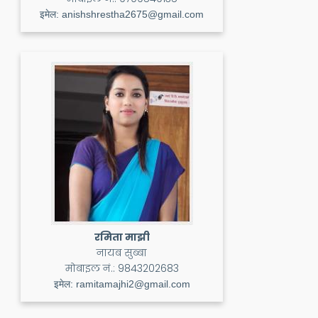
इमेल:
anishshrestha2675@gmail.com
रमिता माझी
नायब सुब्बा
मोबाइल नं.:
9843202683
इमेल:
ramitamajhi2@gmail.com