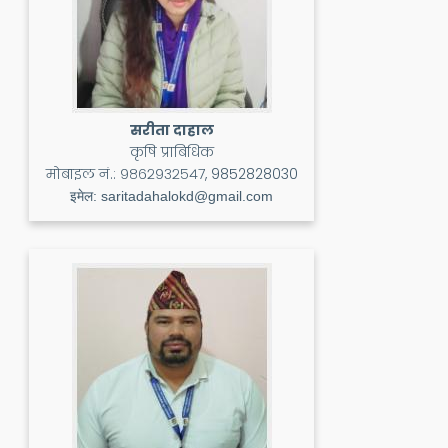
सरीता दाहाल
कृषि प्राबिधिक
मोबाइल नं.:
९८६२९३२५४७, 9852828030
इमेल:
saritadahalokd@gmail.com