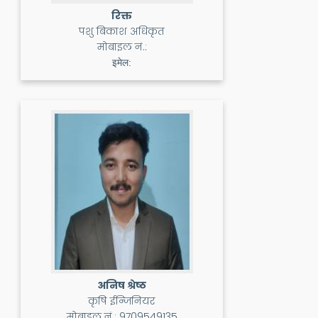
रिक्त
पशु बिकाश अधिकृत
मोबाइल नं.:
इमेल:
अनिष श्रेष्ठ
कृषि ईन्जिनियर
मोबाइल नं.:
9709549135