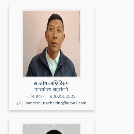
सन्तोष नाछिरिङ्ग
कार्यालय सहयोगी
मोबाइल नं.:
९८६२५०६२३३
इमेल:
santosh1nachhiring@gmail.com