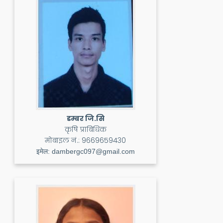
डम्बर जि.सि
कृषि प्राबिधिक
मोबाइल नं.:
9669659430
इमेल:
dambergc097@gmail.com