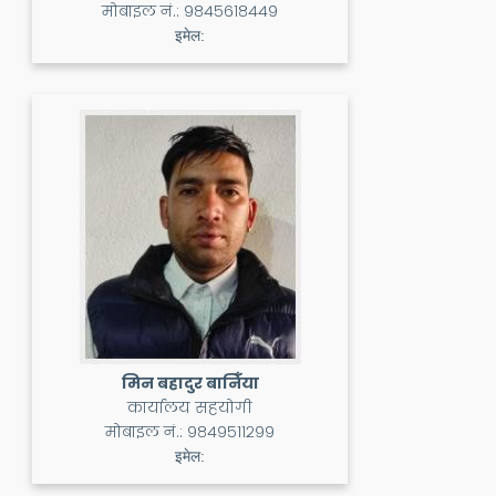
मोबाइल नं.:
९८४५६१८४४९
इमेल:
मिन बहादुर बानिँया
कार्यालय सहयोगी
मोबाइल नं.:
९८४९५११२९९
इमेल: