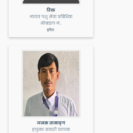
रिक्त
नायव पशु सेवा प्रबिधिक
मोबाइल नं.:
इमेल:
जनक तामाङ्ग
हलुका सवारी चालक