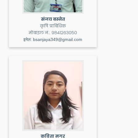
संजय बस्नेत
कृषि प्राबिधिक
मोबाइल नं.:
९८४१२६३०५०
इमेल:
bsanjaya349@gmail.com
कविता मगर